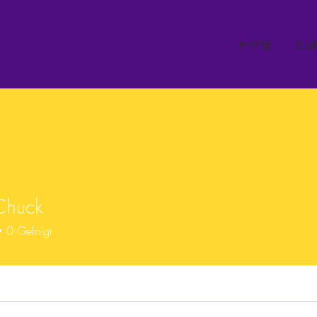
HOME
EIG
Chuck
0
Gefolgt