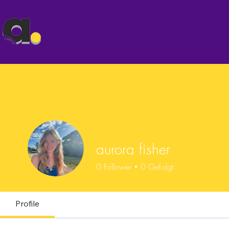
aurora fisher
0
Follower
0
Gefolgt
Profile